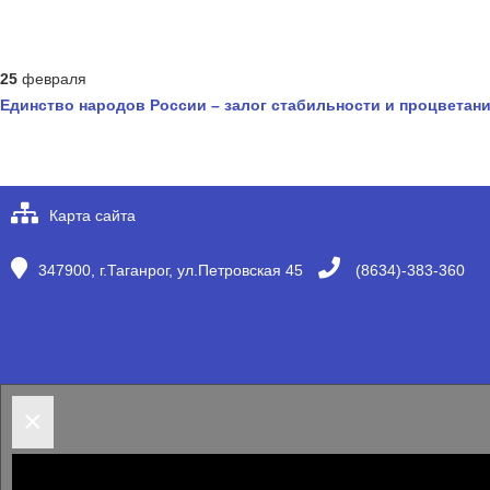
25
февраля
Единство народов России – залог стабильности и процветани
Карта сайта
347900, г.Таганрог, ул.Петровская 45
(8634)-383-360
×