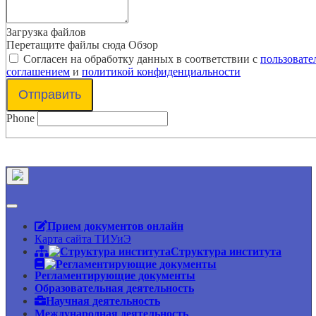
Загрузка файлов
Перетащите файлы сюда
Обзор
Согласен на обработку данных в соответствии с
пользовате
соглашением
и
политикой конфиденциальности
Отправить
Phone
Прием документов онлайн
Карта сайта ТИУиЭ
Структура института
Регламентирующие документы
Образовательная деятельность
Научная деятельность
Международная деятельность