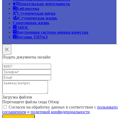
Издательская деятельность
Библиотека
Студенческая наука
Студенческая жизнь
Спортивная жизнь
ЭИОС
Внутренняя система оценки качества
Вестник ТИУиЭ
×
Подать документы онлайн
Загрузка файлов
Перетащите файлы сюда
Обзор
Согласен на обработку данных в соответствии с
пользовате
соглашением
и
политикой конфиденциальности