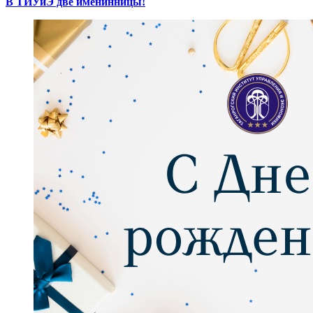
В ТИУиЭ две именинницы!