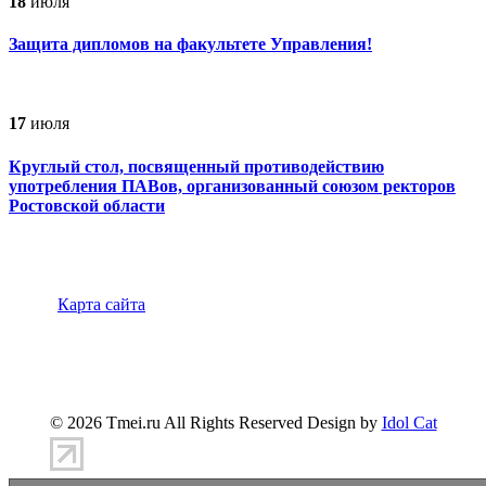
18
июля
Защита дипломов на факультете Управления!
17
июля
Круглый стол, посвященный противодействию
употребления ПАВов, организованный союзом ректоров
Ростовской области
Карта сайта
347900, г.Таганрог, ул.Петровская 45
(8634)-383-
360
info@tmei.ru
© 2026 Tmei.ru All Rights Reserved Design by
Idol Cat