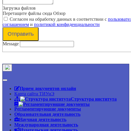
Загрузка файлов
Перетащите файлы сюда
Обзор
Согласен на обработку данных в соответствии с
пользовате
соглашением
и
политикой конфиденциальности
Отправить
Message
Прием документов онлайн
Карта сайта ТИУиЭ
Структура института
Регламентирующие документы
Образовательная деятельность
Научная деятельность
Международная деятельность
Издательская деятельность