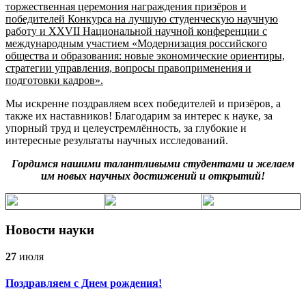
торжественная церемония награждения призёров и
победителей Конкурса на лучшую студенческую научную
работу и XXVII Национальной научной конференции с
международным участием «Модернизация российского
общества и образования: новые экономические ориентиры,
стратегии управления, вопросы правоприменения и
подготовки кадров».
Мы искренне поздравляем всех победителей и призёров, а
также их наставников! Благодарим за интерес к науке, за
упорный труд и целеустремлённость, за глубокие и
интересные результаты научных исследований.
Гордимся нашими талантливыми студентами и желаем
им новых научных достижений и открытий!
Новости науки
27
июля
Поздравляем с Днем рождения!