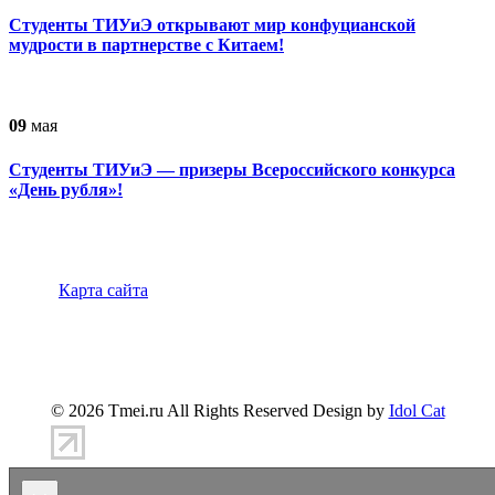
Студенты ТИУиЭ открывают мир конфуцианской
мудрости в партнерстве с Китаем!
09
мая
Студенты ТИУиЭ — призеры Всероссийского конкурса
«День рубля»!
Карта сайта
347900, г.Таганрог, ул.Петровская 45
(8634)-383-
360
info@tmei.ru
© 2026 Tmei.ru All Rights Reserved Design by
Idol Cat