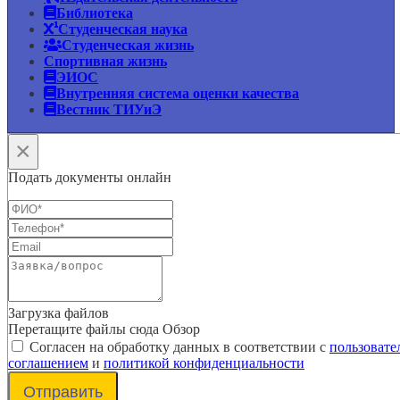
Библиотека
Студенческая наука
Студенческая жизнь
Спортивная жизнь
ЭИОС
Внутренняя система оценки качества
Вестник ТИУиЭ
×
Подать документы онлайн
Загрузка файлов
Перетащите файлы сюда
Обзор
Согласен на обработку данных в соответствии с
пользовате
соглашением
и
политикой конфиденциальности
Отправить