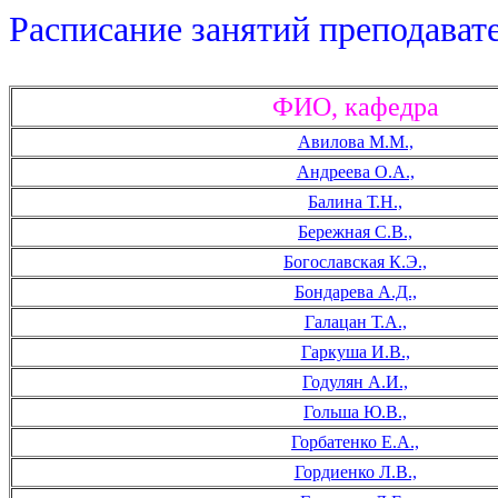
Расписание занятий преподават
ФИО, кафедра
Авилова М.М.,
Андреева О.А.,
Балина Т.Н.,
Бережная С.В.,
Богославская К.Э.,
Бондарева А.Д.,
Галацан Т.А.,
Гаркуша И.В.,
Годулян А.И.,
Гольша Ю.В.,
Горбатенко Е.А.,
Гордиенко Л.В.,