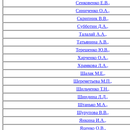
Сенковенко Е.В.,
Синиченко О.А.,
Скрипник В.В.,
Субботин Д.А.,
Талалай А.А.,
Татьянина А.В.,
Терещенко Ю.В.,
Харченко О.А.,
Храмкова Л.А.,
Шалак М.Е.,
Шереметьева М.П.,
Шильченко Т.Н.,
Шиндина Л.Д.,
Штанько М.А.,
Шурупова В.В.,
Янкина И.А.,
Яценко О.В.,