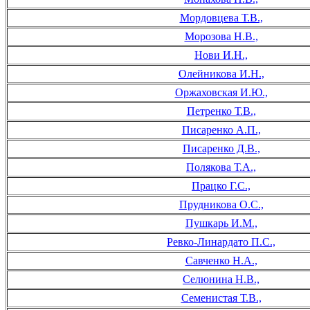
Мордовцева Т.В.,
Морозова Н.В.,
Нови И.Н.,
Олейникова И.Н.,
Оржаховская И.Ю.,
Петренко Т.В.,
Писаренко А.П.,
Писаренко Д.В.,
Полякова Т.А.,
Працко Г.С.,
Прудникова О.С.,
Пушкарь И.М.,
Ревко-Линардато П.С.,
Савченко Н.А.,
Селюнина Н.В.,
Семенистая Т.В.,