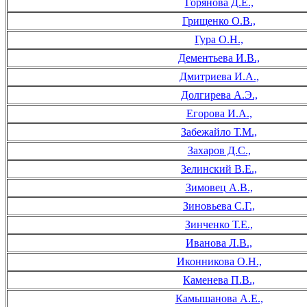
Горянова Д.Е.,
Грищенко О.В.,
Гура О.Н.,
Дементьева И.В.,
Дмитриева И.А.,
Долгирева А.Э.,
Егорова И.А.,
Забежайло Т.М.,
Захаров Д.С.,
Зелинский В.Е.,
Зимовец А.В.,
Зиновьева С.Г.,
Зинченко Т.Е.,
Иванова Л.В.,
Иконникова О.Н.,
Каменева П.В.,
Камышанова А.Е.,