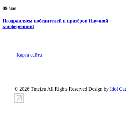
09
мая
Поздравляем победителей и призёров Научной
конференции!
Карта сайта
347900, г.Таганрог, ул.Петровская 45
(8634)-383-
360
info@tmei.ru
© 2026 Tmei.ru All Rights Reserved Design by
Idol Cat