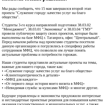
​Мы рады сообщить, что 15 мая завершился второй этап
проекта "Служение городу: качество услуг на благо
общества".
​Студенты 3-го курса направлений подготовки 38.03.02
"Менеджмент", 38.03.01 "Экономика" и 38.03.04 "ГМУ"
провели публичную защиту своих проектов, которые были
выполнены на базе МФЦ г. Таганрога, офис "Центральный".
Перед началом работы над проектами студенты посетили
данную организацию и погрузились в специфику работы
сотрудников МФЦ, что позволило им лучше понять
актуальные проблемы и потребности горожан.
​Наши студенты представили актуальные проекты на темы,
важные для нашего города, такие как:
• «Служение городу: качество услуг на благо общества»
• «Клиентоцентричность в деталях»
• «МФЦ для каждого»
• «От первого лица: история моего визита в МФЦ»
• «Невидимая служба: за кулисами МФЦ» и многие другие.
​Будущие управленцы и экономисты предложили интересные
и нестандартные проектные решения для повышения качества
оказания государственных и муниципальных услуг, а также