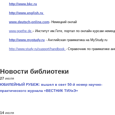
http://www.bkc.ru
http://www.english.ru
www.deutsch-online.com
- Немецкий онлай
www.goethe.de
– Институт им.Гете, портал по онлайн курсам немец
http://www.mystudy.ru
- Английская грамматика на MyStudy.ru
http://www.study.ru/support/handbook
- Справочник по грамматике ан
Новости библиотеки
27
июля
ЮБИЛЕЙНЫЙ РУБЕЖ: вышел в свет 50-й номер научно-
практического журнала «ВЕСТНИК ТИУиЭ»
14
июля