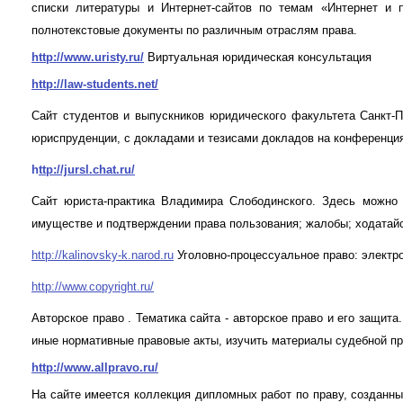
списки литературы и Интернет-сайтов по темам «Интернет и п
полнотекстовые документы по различным отраслям права.
http://www.uristy.ru/
Виртуальная юридическая консультация
http://law-students.net/
Сайт студентов и выпускников юридического факультета Санкт-П
юриспруденции, с докладами и тезисами докладов на конференци
h
ttp://jursl.chat.ru/
Сайт юриста-практика Владимира Слободинского. Здесь можно 
имуществе и подтверждении права пользования; жалобы; ходатайс
http://kalinovsky-k.narod.ru
Уголовно-процессуальное право: электр
http://www.copyright.ru/
Авторское право . Тематика сайта - авторское право и его защи
иные нормативные правовые акты, изучить материалы судебной пр
http://www.allpravo.ru/
На сайте имеется коллекция дипломных работ по праву, созданны