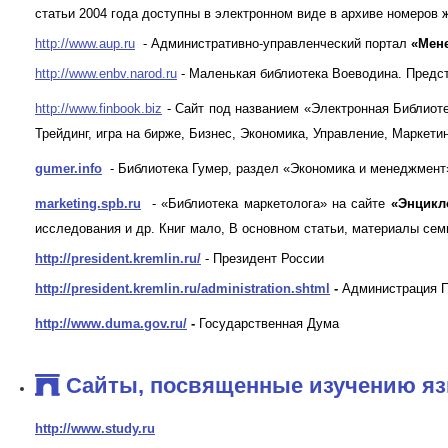
статьи 2004 года доступны в электронном виде в архиве номеров 
http://www.aup.ru
- Административно-управленческий портал
«Мен
http://www.enbv.narod.ru
- Маленькая библиотека Воеводина. Предста
http://www.finbook.biz
- Сайт под названием «Электронная Библиоте
Трейдинг, игра на бирже, Бизнес, Экономика, Управление, Маркетин
gumer.info
- Библиотека Гумер, раздел «Экономика и менеджмент». 
marketing.spb.ru
- «Библиотека маркетолога» на сайте
«Энцикл
исследования и др. Книг мало, В основном статьи, материалы сем
http://president.kremlin.ru/
- Президент России
http://president.kremlin.ru/administration.shtml
-
Администрация 
http://www.duma.gov.ru/
-
Государственная Дума
Сайты, посвященные изучению я
h
ttp://www.study.ru