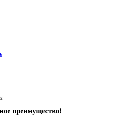
6
о!
ное преимущество!