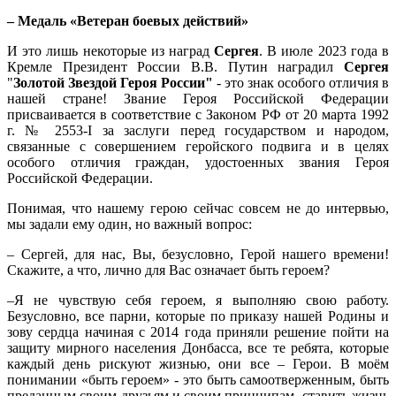
– Медаль «Ветеран боевых действий»
И это лишь некоторые из наград
Сергея
. В июле 2023 года в
Кремле Президент России В.В. Путин наградил
Сергея
"
Золотой Звездой Героя России"
- это знак особого отличия в
нашей стране! Звание Героя Российской Федерации
присваивается в соответствие с Законом РФ от 20 марта 1992
г. № 2553-I за заслуги перед государством и народом,
связанные с совершением геройского подвига и в целях
особого отличия граждан, удостоенных звания Героя
Российской Федерации.
Понимая, что нашему герою сейчас совсем не до интервью,
мы задали ему один, но важный вопрос:
– Сергей, для нас, Вы, безусловно, Герой нашего времени!
Скажите, а что, лично для Вас означает быть героем?
–Я не чувствую себя героем, я выполняю свою работу.
Безусловно, все парни, которые по приказу нашей Родины и
зову сердца начиная с 2014 года приняли решение пойти на
защиту мирного населения Донбасса, все те ребята, которые
каждый день рискуют жизнью, они все – Герои. В моём
понимании «быть героем» - это быть самоотверженным, быть
преданным своим друзьям и своим принципам, ставить жизнь