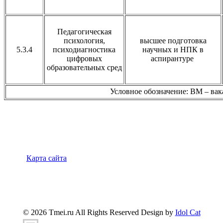
Педагогическая
психология,
высшее подготовка
5.3.4
психодиагностика
научных и НПК в
цифровых
аспирантуре
образовательных сред
Условное обозначение: ВМ – вака
Карта сайта
347900, г.Таганрог, ул.Петровская 45
(8634)-383-
360
info@tmei.ru
© 2026 Tmei.ru All Rights Reserved Design by
Idol Cat