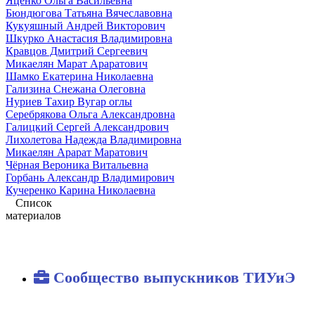
Яценко Ольга Васильевна
Бюндюгова Татьяна Вячеславовна
Кукуяшный Андрей Викторович
Шкурко Анастасия Владимировна
Кравцов Дмитрий Сергеевич
Микаелян Марат Араратович
Шамко Екатерина Николаевна
Гализина Снежана Олеговна
Нуриев Тахир Вугар оглы
Серебрякова Ольга Александровна
Галицкий Сергей Александрович
Лихолетова Надежда Владимировна
Микаелян Арарат Маратович
Чёрная Вероника Витальевна
Горбань Александр Владимирович
Кучеренко Карина Николаевна
Список
материалов
Сообщество выпускников ТИУиЭ