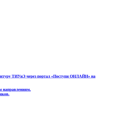
рантуру ТИУиЭ через портал «Поступи ОНЛАЙН» на
ем направлениям.
иков.