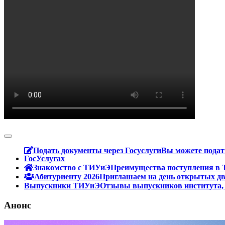
Подать документы через Госуслуги
Вы можете подат
ГосУслугах
Знакомство с ТИУиЭ
Преимущества поступления в Т
Абитуриенту 2026
Приглашаем на день открытых две
Выпускники ТИУиЭ
Отзывы выпускников института, с
Анонс