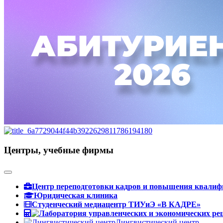
Центры, учебные фирмы
Центр переподготовки кадров и повышения квали
Юридическая клиника
Студенческий медиацентр ТИУиЭ «В КАДРЕ»
Лингвистический центр