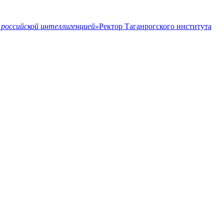
российской интеллигенцией»
Ректор Таганрогского института