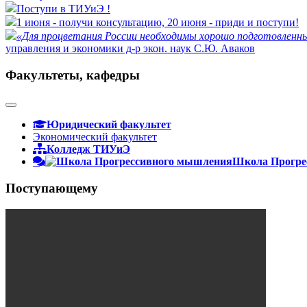
Поступи в ТИУиЭ !
1 июня - получи консультацию, 20 июня - приди и поступи!
«Для процветания России необходимы хорошо подготовленны
управления и экономики д-р экон. наук С.Ю. Аваков
Факультеты, кафедры
Юридический факультет
Экономический факультет
Колледж ТИУиЭ
Школа Прогре
Поступающему