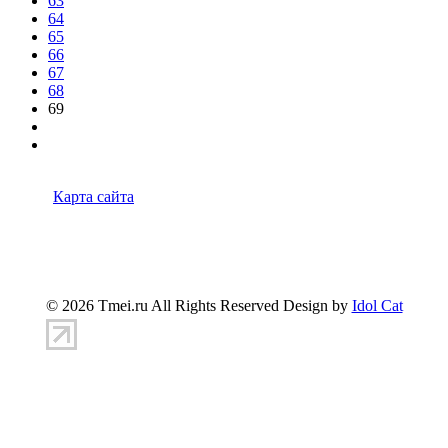
63
64
65
66
67
68
69
Карта сайта
347900, г.Таганрог, ул.Петровская 45
(8634)-383-
360
info@tmei.ru
© 2026 Tmei.ru All Rights Reserved Design by
Idol Cat