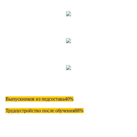
Выпускников бакалавров и специалистов
Научных публикаций студентов
Наград в конкурсах и олимпиадах
Выпускников магистров
Выпускников из педсостава
40%
Трудоустройство после обучения
88%