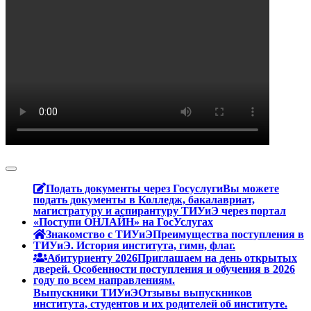
Подать документы через Госуслуги
Вы можете
подать документы в Колледж, бакалавриат,
магистратуру и аспирантуру ТИУиЭ через портал
«Поступи ОНЛАЙН» на ГосУслугах
Знакомство с ТИУиЭ
Преимущества поступления в
ТИУиЭ. История института, гимн, флаг.
Абитуриенту 2026
Приглашаем на день открытых
дверей. Особенности поступления и обучения в 2026
году по всем направлениям.
Выпускники ТИУиЭ
Отзывы выпускников
института, студентов и их родителей об институте.